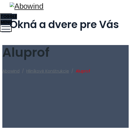
TOGGLE
Okná a dvere pre Vás
MENU
Aluprof
Abowind
/
Hliníkové Konštrukcie
/
Aluprof