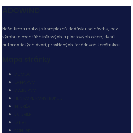
ADOWIND
Naša firma realizuje komplexnú dodávku od návrhu, cez
výrobu a montáž hliníkových a plastových okien, dverí,
automatických dverí, presklených fasádnych konštrukcii.
Mapa stránky
DOMOV
OKNÁ PVC
DVERE PVC
HLINÍKOVÉ KONŠTRUKCIE
INTERIÉR
EXTERIÉR
O NÁS
KONTAKT