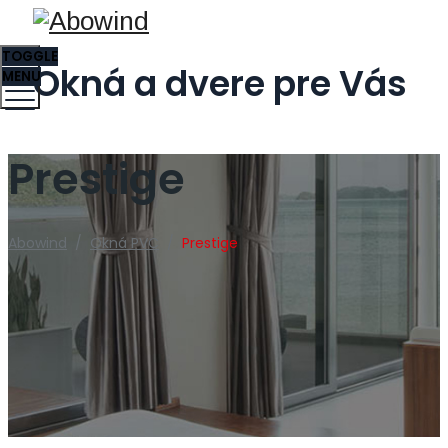
TOGGLE
Okná a dvere pre Vás
MENU
Prestige
Abowind
/
Okná PVC
/
Prestige