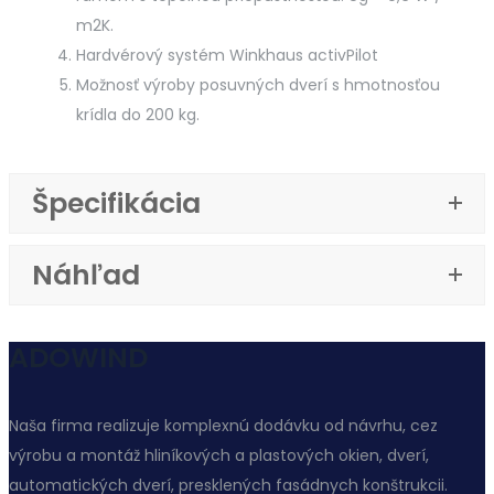
m2K.
Hardvérový systém Winkhaus activPilot
Možnosť výroby posuvných dverí s hmotnosťou
krídla do 200 kg.
Špecifikácia
Náhľad
ADOWIND
Naša firma realizuje komplexnú dodávku od návrhu, cez
výrobu a montáž hliníkových a plastových okien, dverí,
automatických dverí, presklených fasádnych konštrukcii.