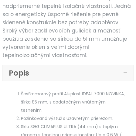
nadpriemerné tepelné izolačné vlastnosti. Jedná
sa o energeticky úsporné riešenie pre pevné
sklenené konštrukcie bez potreby adaptérov.
Široký výber zasklievacích guličiek a možnosť
použitia zasklenia so šírkou do 51 mm umožňuje
vytvorenie okien s veľmi dobrými
tepelnoizolačnými vlastnosťami.
Popis
Šesťkomorový profil Aluplast IDEAL 7000 NOVINKA,
šírka 85 mm, s dodatočným vnútorným
tesnením.
Pozinkovaná výstuž s uzavretým prierezom.
Sklo SGG CLIMAPLUS ULTRA (44 mm) s teplým
rámom s tepelnou priepustnosťou: Ug = 0,6 W /