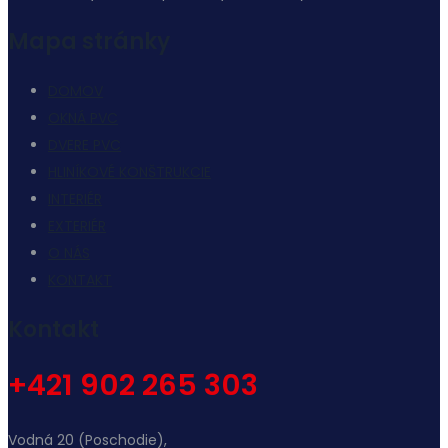
Mapa stránky
DOMOV
OKNÁ PVC
DVERE PVC
HLINÍKOVÉ KONŠTRUKCIE
INTERIÉR
EXTERIÉR
O NÁS
KONTAKT
Kontakt
+421 902 265 303
Vodná 20 (Poschodie),