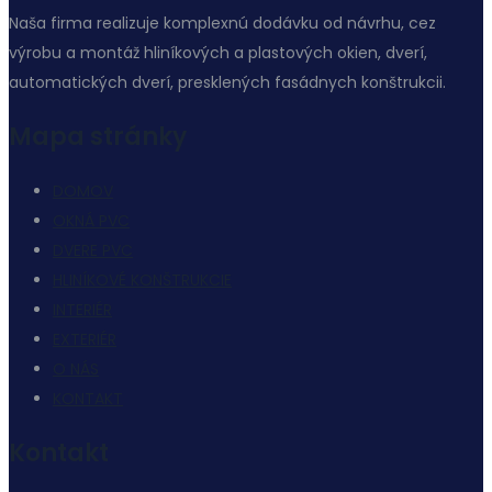
Naša firma realizuje komplexnú dodávku od návrhu, cez
výrobu a montáž hliníkových a plastových okien, dverí,
automatických dverí, presklených fasádnych konštrukcii.
Mapa stránky
DOMOV
OKNÁ PVC
DVERE PVC
HLINÍKOVÉ KONŠTRUKCIE
INTERIÉR
EXTERIÉR
O NÁS
KONTAKT
Kontakt