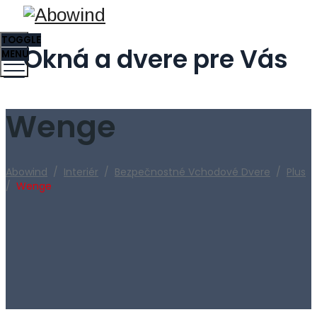
TOGGLE
Okná a dvere pre Vás
MENU
Wenge
Abowind
/
Interiér
/
Bezpečnostné Vchodové Dvere
/
Plus
/
Wenge